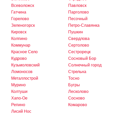
Всеволожск
Павловск
Гатчина
Парголово
Горелово
Песочный
Зеленогорск
Петро-Славянка
Кировск
Пушкин
Колпино
Свердлова
Коммунар
Сертолово
Красное Село
Сестрорецк
Кудрово
Сосновый Бор
Кузьмоловский
Солнечный город
Ломоносов
Стрельна
Металлострой
Тосно
Мурино
Бугры
Колтуши
Лесколово
Хапо-Ое
Сосново
Репино
Комарово
Лисий Нос