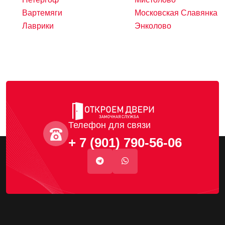
Вартемяги
Московская Славянка
Лаврики
Энколово
Телефон для связи
+ 7 (901) 790-56-06