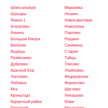
Шлиссельбург
Морозова
Шушары
Низино
Янино-1
Новосаратовка
Агалатово
Новоселье
Аннино
Павлово
Большая Ижора
Рощино
Виллози
Синявино
Вырица
Старая
Разбегаево
Тайцы
Дубровка
Токсово
Красный Бор
Ульяновка
Лаголово
Фёдоровское
Лебяжье
Форносово
Мга
Щеглово
Кронштадт
Левашово
Курортный район
Юкки
Петергоф
Мистолово